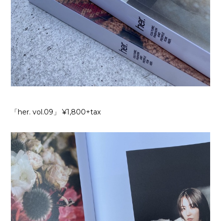
「her. vol.09」 ¥1,800+tax