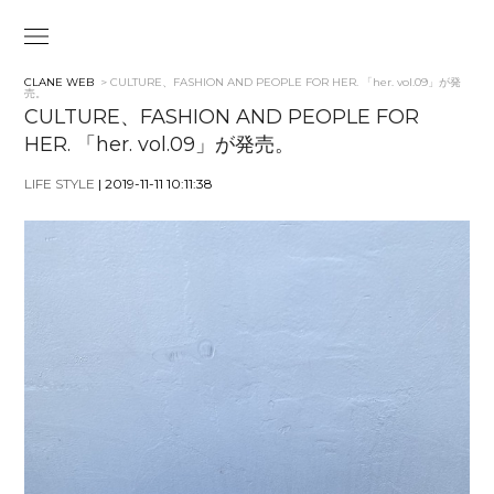
CLANE WEB
> CULTURE、FASHION AND PEOPLE FOR HER. 「her. vol.09」が発
売。
CULTURE、FASHION AND PEOPLE FOR
HER. 「her. vol.09」が発売。
LIFE STYLE
| 2019-11-11 10:11:38