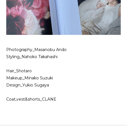
Photography_Masanobu Ando
Styling_Nahoko Takahashi
Hair_Shotaro
Makeup_Minako Suzuki
Design_Yukio Sugaya
Coat,vest&shorts_CLANE