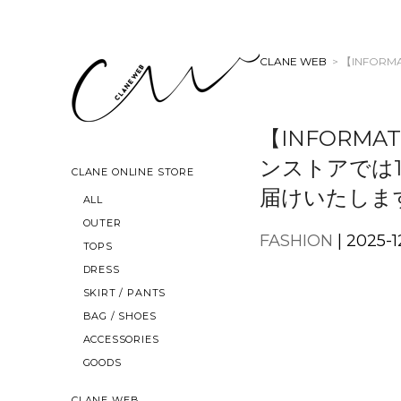
CLANE WEB
> 【INFO
【INFORM
ンストアでは1
CLANE ONLINE STORE
届けいたしま
ALL
OUTER
FASHION
| 2025-1
TOPS
DRESS
SKIRT / PANTS
BAG / SHOES
ACCESSORIES
GOODS
CLANE WEB