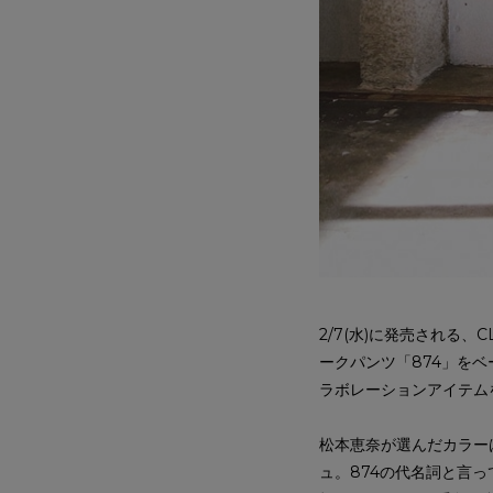
2/7(水)に発売される、
ークパンツ「874」を
ラボレーションアイテム
松本恵奈が選んだカラーは
ュ。874の代名詞と言