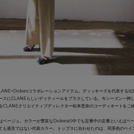
CLANE×Dickiesコラボレーションアイテム。ディッキーズを代表する
ベースにCLANEらしいディティールをプラスしている。今シーズン一押
をCLANEクリエイティブディレクター松本恵奈のコーディネートをご
ベージュ。カラーが豊富なDickiesの中でも定番中の定番といえばベ
っても過言ではない代表カラー。トップスに合わせたのは、同系色のペイ