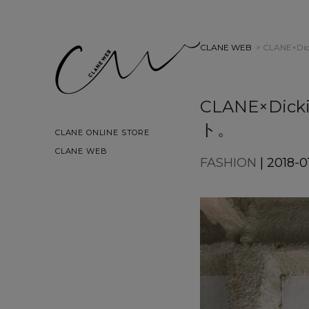
CLANE WEB
> CLANE×
CLANE×D
ト。
CLANE ONLINE STORE
CLANE WEB
FASHION
| 2018-01