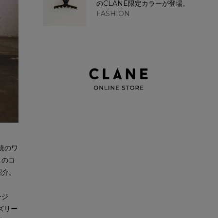
のCLANE限定カラーが登場。
FASHION
伝統のワ
しのコ
紹介。
ージ
ズリー