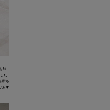
ジを加
定した
を断ち
ひおす