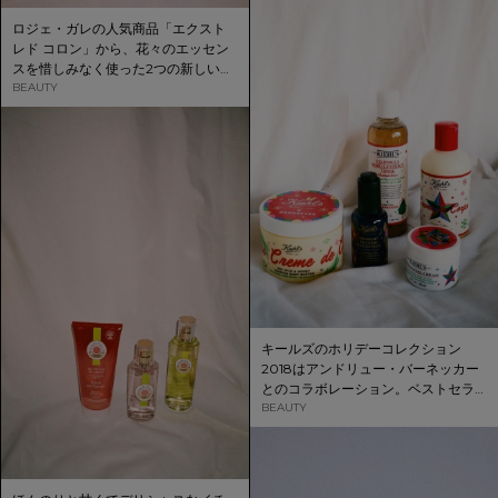
ロジェ・ガレの人気商品「エクスト
レド コロン」から、花々のエッセン
スを惜しみなく使った2つの新しい香
りが登場。
BEAUTY
キールズのホリデーコレクション
2018はアンドリュー・バーネッカー
とのコラボレーション。ベストセラ
ー製品がホリデー限定エディション
BEAUTY
で登場。