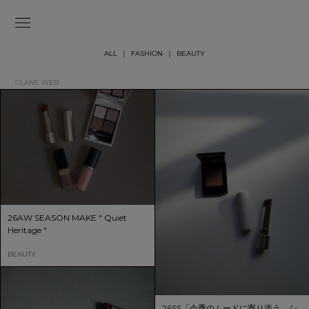
ALL
FASHION
BEAUTY
CLANE WEB
26AW SEASON MAKE " Quiet
Heritage "
BEAUTY
26SS「今季のムードに寄り添う、シ