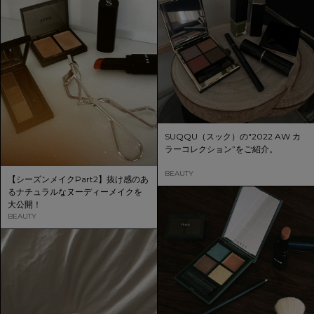
SUQQU（スック）の"2022 AW カ
ラーコレクション”をご紹介。
BEAUTY
【シーズンメイクPart2】抜け感のあ
るナチュラルなヌーディーメイクを
大公開！
BEAUTY