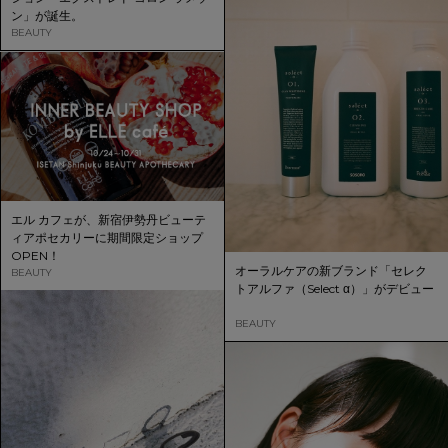
ン」が誕生。
BEAUTY
エル カフェが、新宿伊勢丹ビューテ
ィアポセカリーに期間限定ショップ
OPEN！
オーラルケアの新ブランド「セレク
BEAUTY
トアルファ（Select α）」がデビュー
BEAUTY