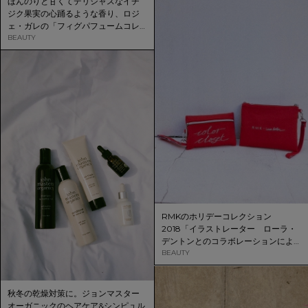
ほんのりと甘くてデリシャスなイチ
ジク果実の心踊るような香り、ロジ
ェ・ガレの「フィグパフュームコレ
クション」
BEAUTY
RMKのホリデーコレクション
2018「イラストレーター ローラ・
デントンとのコラボレーションによ
る２種類のメイクアップキット」で
BEAUTY
今年の冬を楽しもう！
秋冬の乾燥対策に。ジョンマスター
オーガニックのヘアケア&シンピュル