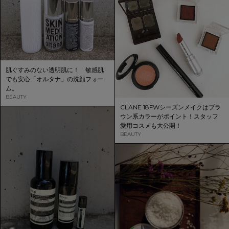
肌ぐすみのない透明肌に！ 敏感肌
でも安心「オルタナ」の洗顔フォー
ム。
BEAUTY
CLANE 18FWシーズンメイクはブラ
ウン系カラーがポイント！スタッフ
愛用コスメも大公開！
BEAUTY