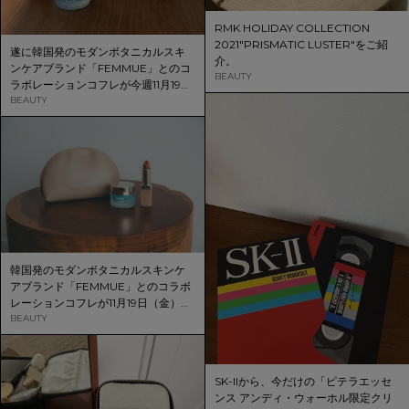
RMK HOLIDAY COLLECTION
2021"PRISMATIC LUSTER"をご紹
遂に韓国発のモダンボタニカルスキ
介。
ンケアブランド「FEMMUE」とのコ
BEAUTY
ラボレーションコフレが今週11月19日
（金）より発売スタート！
BEAUTY
韓国発のモダンボタニカルスキンケ
アブランド「FEMMUE」とのコラボ
レーションコフレが11月19日（金）に
数量限定で発売決定！ブランドとし
BEAUTY
て初となるリップアイテムが登場い
たします。
SK-IIから、今だけの「ピテラエッセ
ンス アンディ・ウォーホル限定クリ