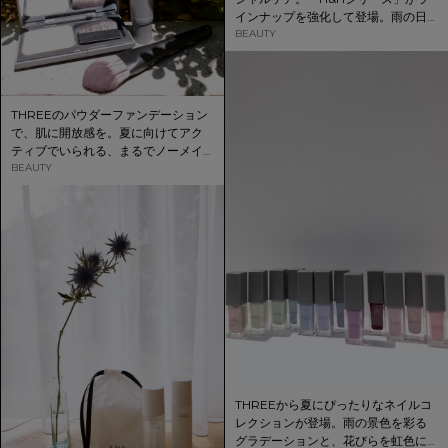
インナップを強化して登場。雨の日
でも毛先までしっとりまとまりの良
BEAUTY
いツヤ髪へ。
THREEのパウダーファンデーション
で、肌に開放感を。夏に向けてアク
ティブでいられる、まるでノーメイ
クのようなブライトスキンを手に入
BEAUTY
れよう。
THREEから夏にぴったりなネイルコ
レクションが登場。雨の景色を彩る
グラデーションと、花びらを虹色に