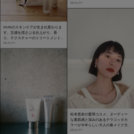
照らす光を表現したカラーで透明感
BEAUTY
のある指先に。
RMKのスキンケアが生まれ変わりま
す。五感を揺さぶる仕上がり、香
り、テクスチャーのトリートメント
ローションが登場。
BEAUTY
松本恵奈の愛用コスメ。ヌーディー
な素肌感と深みのあるテラコッタカ
ラーが今年らしい大人の春メイク大
公開！
BEAUTY