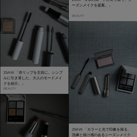
ーズンメイクを提案。」
BEAUTY
25AW 「赤リップを主役に。シンプ
ルに引き算した、大人のモードメイ
クを紹介。」
BEAUTY
25AW 「カラーと光で印象を操る、
洗練と抜け感のあるシーズンメイク