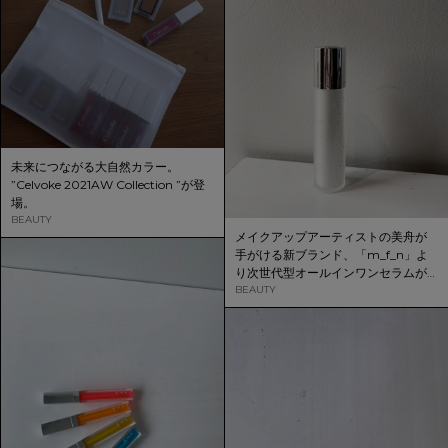
未来につながる大自然カラー。
”Celvoke 2021AW Collection ”が登
場。
BEAUTY
メイクアップアーティストの美舟が
手がける新ブランド、「m_f_n」よ
り次世代型オールインワンセラムが
誕生。
BEAUTY