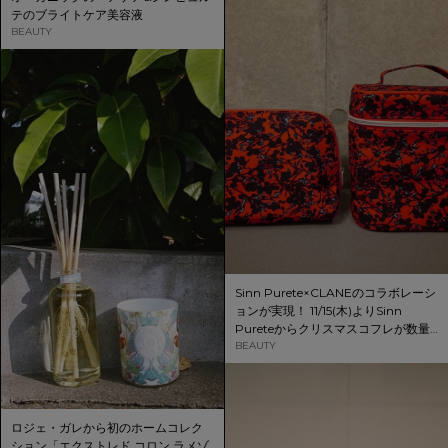
テのブライトケア美容液
BEAUTY
Sinn Purete×CLANEのコラボレーシ
ョンが実現！ 11/15(木)よりSinn
Pureteからクリスマスコフレが数量
限定で販売スタート！
BEAUTY
ロジェ・ガレから初のホームコレク
ション「エクストレド コロン ラメゾ