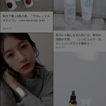
気分で選ぶ6色の赤。「ウカレッドス
タディワン（uka red study one）」
BEAUTY
毛穴レス肌になるためには、毎日の
洗顔が大切。 〈シンピュルテ〉の
クレンジングでツヤ肌作り！
BEAUTY