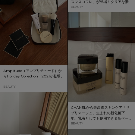
スマスコフレ」が登場！クリアな素
肌で、美しさを表現しよう。
BEAUTY
Amplitude（アンプリチュード）か
らHoliday Collection 2021が登場。
BEAUTY
CHANELから最高峰スキンケア「サ
ブリマージュ」生まれの新化粧下
地、乳液としても使用できる新ベー
スメークが登場。
BEAUTY