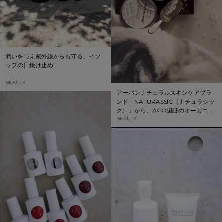
潤いを与え紫外線からも守る、イソ
ップの日焼け止め
BEAUTY
アーバンナチュラルスキンケアブラ
ンド「NATURASSIC（ナチュラシッ
ク）」から、ACO認証のオーガニッ
ク原料100％美容液＆バスソルト
BEAUTY