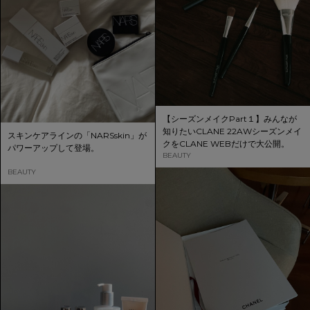
【シーズンメイクPart１】みんなが
知りたいCLANE 22AWシーズンメイ
スキンケアラインの「NARSskin」が
クをCLANE WEBだけで大公開。
パワーアップして登場。
BEAUTY
BEAUTY