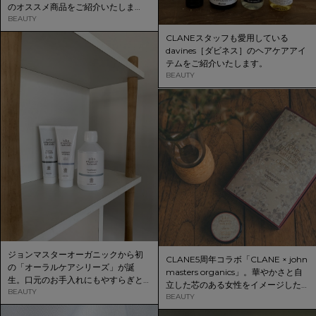
のオススメ商品をご紹介いたしま
す。
BEAUTY
CLANEスタッフも愛用している
davines［ダビネス］のヘアケアアイ
テムをご紹介いたします。
BEAUTY
ジョンマスターオーガニックから初
CLANE5周年コラボ「CLANE × john
の「オーラルケアシリーズ」が誕
masters organics」。華やかさと自
生。口元のお手入れにもやすらぎと
立した芯のある女性をイメージした
心地よさを。
BEAUTY
フレグランスバームをオンラインス
BEAUTY
トアにて先行予約販売いたします。