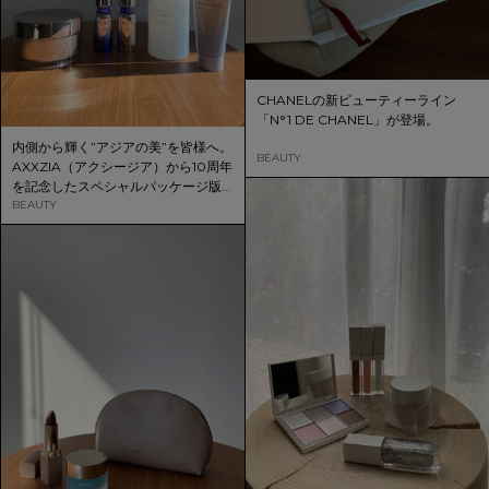
CHANELの新ビューティーライン
「N°1 DE CHANEL」が登場。
内側から輝く”アジアの美”を皆様へ。
BEAUTY
AXXZIA（アクシージア）から10周年
を記念したスペシャルパッケージ版
エッセンスシート プレミアムや、ボ
BEAUTY
ディケアアイテムが新登場。