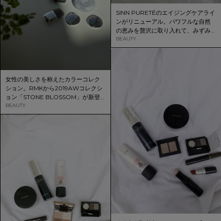
SINN PURETÉのエイジングケアライ
ンがリニューアル。パワフルな自然
の恵みを贅沢に取り入れて、みずみ
ずしい肌を作ろう。
BEAUTY
女性の美しさを称えたカラーコレク
ション。RMKから2019AWコレクシ
ョン「STONE BLOSSOM」が新登
場です。
BEAUTY