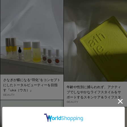
さなぎが蝶になる“羽化”をコンセプト
にしたトータルビューティーを目指
年齢や性別に捕らわれず、アクティ
す『uka（ウカ）』
ブでしなやかなライフスタイルをサ
BEAUTY
ポートするスキンケア＆ライフスタ
イルブランド「athletia（アスレティ
BEAUTY
ア）」がデビュー。