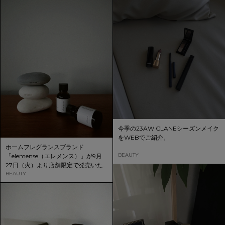
今季の23AW CLANEシーズンメイク
をWEBでご紹介。
ホームフレグランスブランド
BEAUTY
「elemense（エレメンス）」が9月
27日（火）より店舗限定で発売いた
します。
BEAUTY