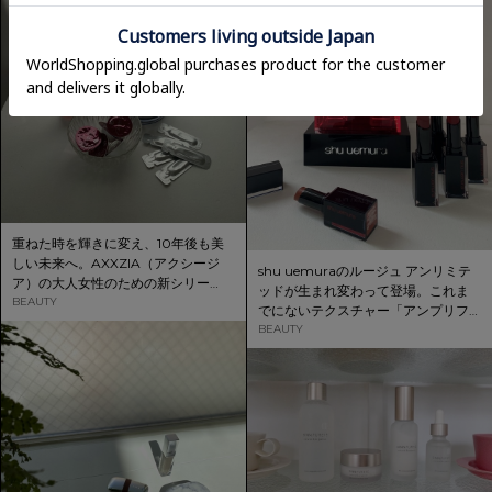
重ねた時を輝きに変え、10年後も美
しい未来へ。AXXZIA（アクシージ
shu uemuraのルージュ アンリミテ
ア）の大人女性のための新シリー
ッドが生まれ変わって登場。これま
ズ”エイジーセオリー”をご紹介いたし
BEAUTY
でにないテクスチャー「アンプリフ
ます。
ァイド」をお試しあれ。
BEAUTY