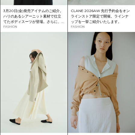
CLANE 2026AW 先行予約会をオン
3月20日(金)発売アイテムのご紹介。
ラインストア限定で開催。ラインナ
ハリのあるシアーニット素材で仕立
ップを一挙ご紹介いたします。
てたボディスーツが登場。さらに、
FASHION
定番のタックパンツMIXカラーが再入
FASHION
荷。