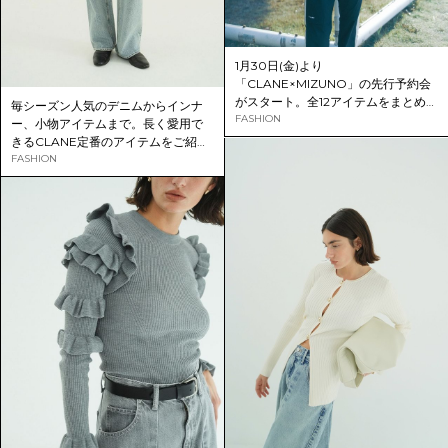
1月30日(金)より
「CLANE×MIZUNO」の先行予約会
がスタート。全12アイテムをまとめて
毎シーズン人気のデニムからインナ
ご紹介いたします。
FASHION
ー、小物アイテムまで。長く愛用で
きるCLANE定番のアイテムをご紹
介。
FASHION