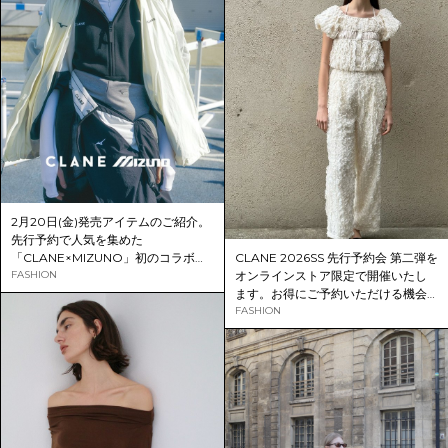
2月20日(金)発売アイテムのご紹介。
先行予約で人気を集めた
CLANE 2026SS 先行予約会 第二弾を
「CLANE×MIZUNO」初のコラボレ
オンラインストア限定で開催いたし
ーションアイテムが遂に登場。
FASHION
ます。お得にご予約いただける機会
をお見逃しなく。
FASHION