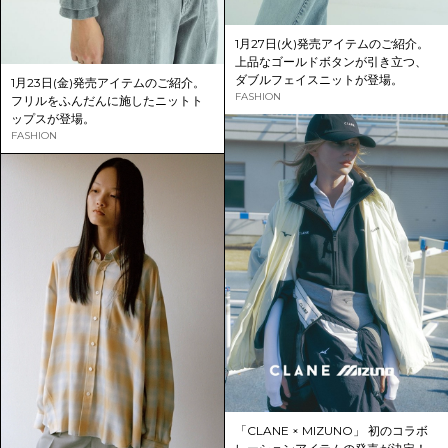
1月27日(火)発売アイテムのご紹介。
上品なゴールドボタンが引き立つ、
ダブルフェイスニットが登場。
1月23日(金)発売アイテムのご紹介。
FASHION
フリルをふんだんに施したニットト
ップスが登場。
FASHION
「CLANE × MIZUNO」 初のコラボ