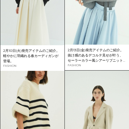
2月13日(金)発売アイテムのご紹介。
2月10日(火)発売アイテムのご紹介。
抜け感のあるデコルテ見せが叶う、
軽やかに羽織れる春カーディガンが
セーラーカラー風シアーリブニット
登場。
トップスが登場。
FASHION
FASHION