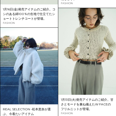
FASHION
1月16日(金)発売アイテムのご紹介。コ
シのある綿100％の生地で仕立てたシ
ョートトレンチコートが登場。
FASHION
1月13日(火)発売アイテムのご紹介。甘
さとモードを兼ね備えたW FACEの
フリルニットが登場。
REAL SELECTION -松本恵奈が選
FASHION
ぶ、今着たいアイテム