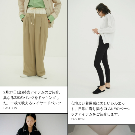
2月27日(金)発売アイテムのご紹介。
異なる2本のパンツをドッキングし
た、一枚で映えるレイヤードパンツ
心地よい着用感に美しいシルエッ
が登場。
FASHION
ト。日常に寄り添うCLANEのベーシ
ックアイテムをご紹介します。
FASHION