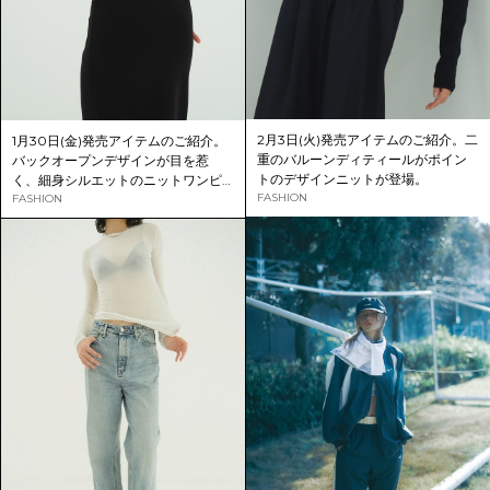
2月3日(火)発売アイテムのご紹介。二
1月30日(金)発売アイテムのご紹介。
重のバルーンディティールがポイン
バックオープンデザインが目を惹
トのデザインニットが登場。
く、細身シルエットのニットワンピ
FASHION
ースが登場。
FASHION