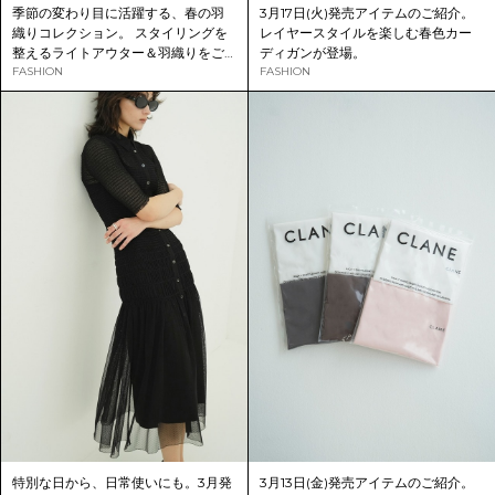
季節の変わり目に活躍する、春の羽
3月17日(火)発売アイテムのご紹介。
織りコレクション。 スタイリングを
レイヤースタイルを楽しむ春色カー
整えるライトアウター＆羽織りをご
ディガンが登場。
紹介。
FASHION
FASHION
特別な日から、日常使いにも。3月発
3月13日(金)発売アイテムのご紹介。