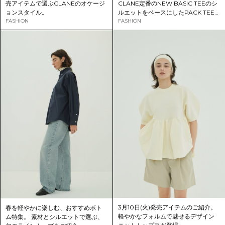
売アイテムで選ぶCLANEのオケージ
CLANE定番のNEW BASIC TEEのシ
ョンスタイル。
ルエットをベースにしたPACK TEE
FASHION
が登場。
FASHION
3月10日(火)発売アイテムのご紹介。
春を軽やかに楽しむ、おすすめボト
軽やかなフォルムで魅せるデザイン
ム特集。 素材とシルエットで選ぶ、