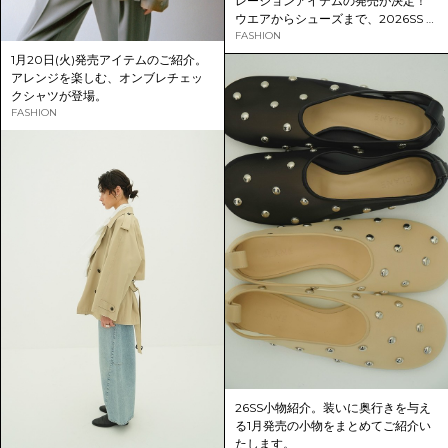
レーションアイテムの発売が決定！
ウエアからシューズまで、2026SS コ
レクションを1月30日(金) より先行予
FASHION
約販売いたします。
1月20日(火)発売アイテムのご紹介。
アレンジを楽しむ、オンブレチェッ
クシャツが登場。
FASHION
26SS小物紹介。装いに奥行きを与え
る1月発売の小物をまとめてご紹介い
たします。