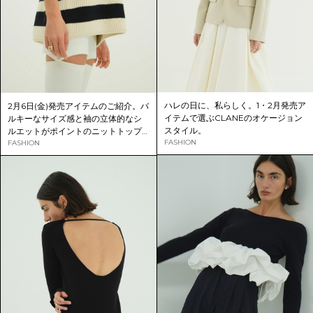
ハレの日に、私らしく。1・2月発売ア
2月6日(金)発売アイテムのご紹介。バ
イテムで選ぶCLANEのオケージョン
ルキーなサイズ感と袖の立体的なシ
スタイル。
ルエットがポイントのニットトップ
FASHION
スが登場。
FASHION