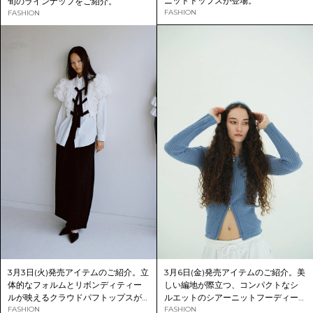
ニットトップスが登場。
旬のラインナップをご紹介。
FASHION
FASHION
3月3日(火)発売アイテムのご紹介。立
3月6日(金)発売アイテムのご紹介。美
体的なフォルムとリボンディティー
しい編地が際立つ、コンパクトなシ
ルが映えるクラウドパフトップスが
ルエットのシアーニットフーディー
登場。
FASHION
が登場。
FASHION