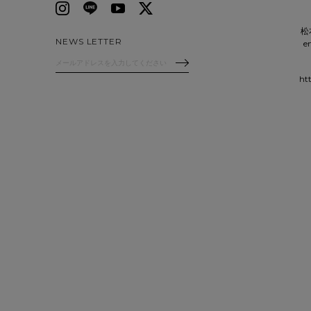
松
NEWS LETTER
e
ht