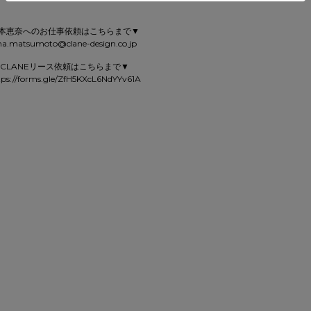
本恵奈へのお仕事依頼はこちらまで▼
na.matsumoto@clane-design.co.jp
CLANEリース依頼はこちらまで▼
tps://forms.gle/ZfH5KXcL6NdYYv61A