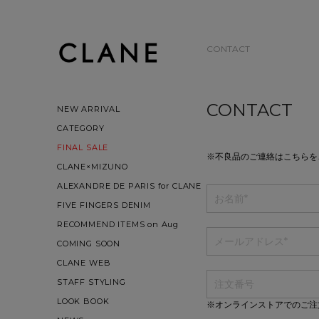
CONTACT
CONTACT
NEW ARRIVAL
CATEGORY
FINAL SALE
※不良品のご連絡はこちらを
CLANE×MIZUNO
ALEXANDRE DE PARIS for CLANE
FIVE FINGERS DENIM
RECOMMEND ITEMS on Aug
COMING SOON
CLANE WEB
STAFF STYLING
LOOK BOOK
※オンラインストアでのご注