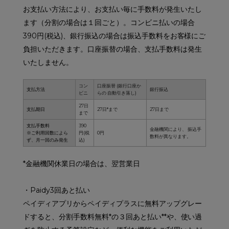
お支払い方法により、お支払い毎に手数料が発生いたし
ます（分割の場合は１回ごと）。コンビニ払いの場合
390円(税込)、銀行振込の場合は振込手数料をお客様にご
負担いただきます。口座振替の場合、支払手数料は発生
いたしません。
コン
口座振替 (銀行口座か
支払方法
銀行振込
ビニ
らの 自動引き落し)
27日
支払期日
27日*まで
27日まで
まで
支払手数料
390
金融機関により、 振込手
※ご利用回数によら
円(税
0円
数料が異なります。
ず、月一回のみ発生
込)
*金融機関休業日の場合は、翌営業日
・Paidy3回あと払い
ペイディアプリからペイディプラスに無料アップグレー
ドすると、分割手数料無料*の３回あと払い**や、使い過