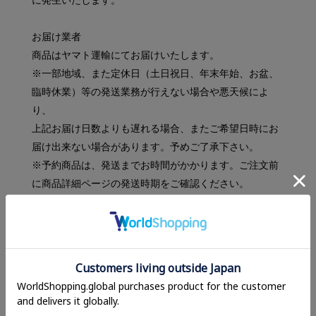
に発生いたします。
お届け業者
商品はヤマト運輸にてお届けいたします。
※一部地域、また定休日（土日祝日、年末年始、お盆、
臨時休業）等の発送業務が行えない場合や悪天候によ
り、
上記お届け日数よりも遅れる場合、またご希望日時にお
届け出来ない場合があります。予めご了承下さい。
※予約商品は、発送までお時間がかかります。ご注文前
に商品詳細ページの発送時期をご確認ください。
受け取り方法の設定について
ご希望の受け取り方法（宅配ボックス・置き配など）
は、出荷完了メール記載の伝票番号をもとに、
ヤマト運輸の「お届け予定通知」または「クロネコメン
バーズ」サービスよりお客様ご自身でご設定ください。