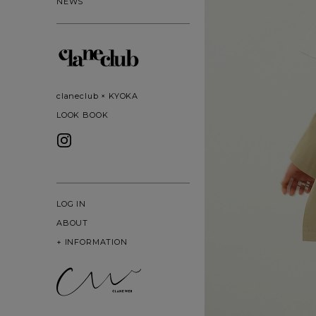
NEWS
claneclub × KYOKA
LOOK BOOK
LOG IN
ABOUT
+
INFORMATION