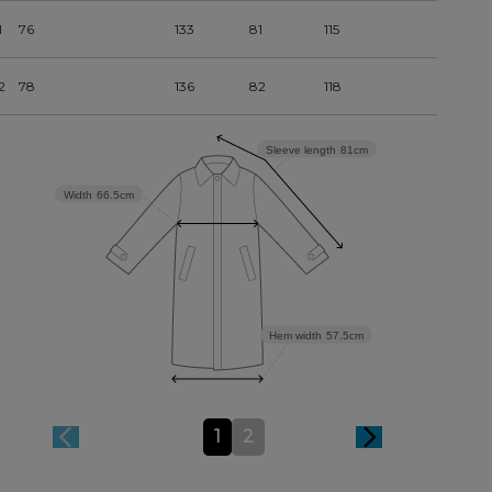
1
76
133
81
115
2
78
136
82
118
Sleeve length
81cm
Width
66.5cm
Hem width
57.5cm
1
2