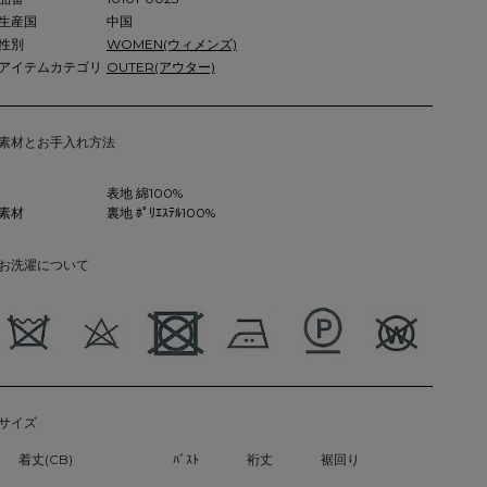
生産国
中国
性別
WOMEN(ウィメンズ)
アイテムカテゴリ
OUTER(アウター)
素材とお手入れ方法
表地 綿100%
素材
裏地 ﾎﾟﾘｴｽﾃﾙ100%
お洗濯について
サイズ
着丈(CB)
ﾊﾞｽﾄ
裄丈
裾回り