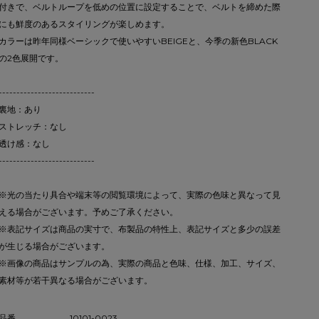
付きで、ベルトループを低めの位置に設定することで、ベルトを締めた際
にも鮮度のあるスタイリングが楽しめます。
カラーは昨年同様ベーシックで使いやすいBEIGEと、今季の新色BLACK
の2色展開です。
---------------------------
裏地：あり
ストレッチ：なし
透け感：なし
---------------------------
※光の当たり具合や端末等の閲覧環境によって、実際の色味と異なって見
える場合がございます。予めご了承ください。
※表記サイズは商品の実寸で、布製品の特性上、表記サイズと多少の誤差
が生じる場合がございます。
※画像の商品はサンプルの為、実際の商品と色味、仕様、加工、サイズ、
素材等が若干異なる場合がございます。
品番
10101-0023