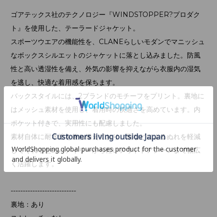
ゴアテックス社のテクノロジー『WINDSTOPPER?プロダク
ト』を使用した、テーラードジャケット。
スポーツウエアの機能性を、CLANEらしいモダンでマニッシュ
なボックスシルエットのジャケットに落とし込みました。防風
性と高い透湿性を備え、外気の影響を抑えながら衣服内の湿気
を逃し、快適な着用感を保ちます。
バックスタイルには、2ブランドのモチーフをプリント。裏地に
はメッシュ素材を使用し、着用時の快適さを高めています。内
ポケット付きで、実用性にも配慮しました。
素材自体に耐水性を兼ね備えており、雨などによるぬれを軽減
してくれるため、デイリーから軽いアウトドアシーンまで幅広
く活躍します。
---------------------------
裏地：あり