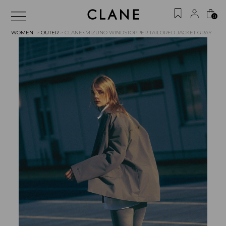
0
WOMEN
>
OUTER
> CLANE×MIZUNO WINDSTOPPER TAILORED JACKET
GRAY