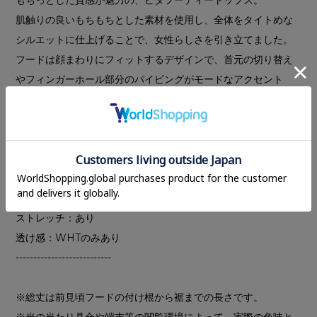
肌触りの良いもちもちとした素材を使用し、全体をタイトめな
シルエットに仕上げることで、女性らしさを引き立てました。
フードは顔まわりにフィットするデザインで、首元の切り替え
やフィンガーホール部分のパイピングがモードなアクセント
に。一枚でトップスとしてはもちろん、ジャケットやアウター
のインナーとしても合わせやすい、汎用性の高いアイテムで
す。
---------------------------
裏地：なし
ストレッチ：あり
透け感：WHTのみあり
---------------------------
※総丈は前見頃フードの付け根から裾までの長さです。
※光の当たり具合や端末等の閲覧環境によって、実際の色味と