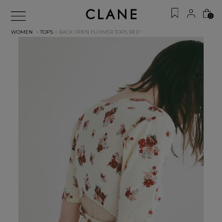
0
WOMEN
>
TOPS
> BACK OPEN FLOWER TOPS
RED