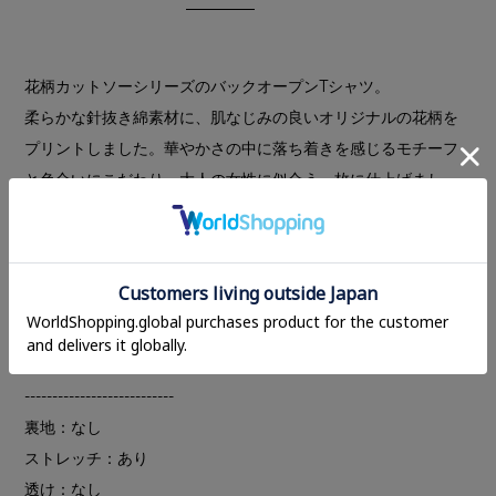
花柄カットソーシリーズのバックオープンTシャツ。
柔らかな針抜き綿素材に、肌なじみの良いオリジナルの花柄を
プリントしました。華やかさの中に落ち着きを感じるモチーフ
と色合いにこだわり、大人の女性に似合う一枚に仕上げまし
た。
肩幅はジャストサイズに設定し、袖は五分袖にすることでバラ
ンスの良いシルエットを表現。程よい抜け感をプラスしなが
ら、バックオープンデザインでヘルシーに着用いただけます。
MANY WAY FLOWER CAMI TOPS
と同じシリーズです。
---------------------------
裏地：なし
ストレッチ：あり
透け：なし