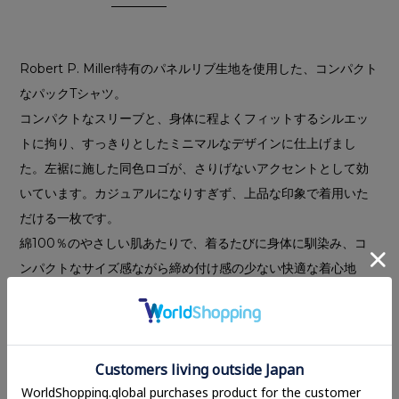
Robert P. Miller特有のパネルリブ生地を使用した、コンパクト
なパックTシャツ。
コンパクトなスリーブと、身体に程よくフィットするシルエッ
トに拘り、すっきりとしたミニマルなデザインに仕上げまし
た。左裾に施した同色ロゴが、さりげないアクセントとして効
いています。カジュアルになりすぎず、上品な印象で着用いた
だける一枚です。
綿100％のやさしい肌あたりで、着るたびに身体に馴染み、コ
ンパクトなサイズ感ながら締め付け感の少ない快適な着心地
に。繰り返しの着用や洗濯後もシルエットを保つ、高い回復性
を兼ね備えています。
カラーはベーシックなWHITEに加え、BLACKとBROWNを
MIXさせた細かいボーダーをCLANEオリジナルカラーで仕上げ