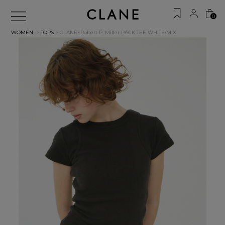
0
WOMEN
>
TOPS
> CLANE×Robert P. Miller PACK TEE
WHITE/MIX