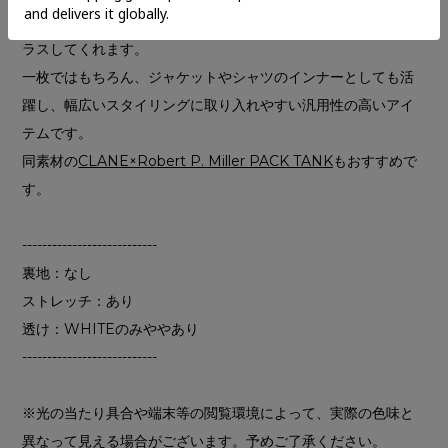
ました。モードな配色がスタイリングに程よいアクセントをプ
ラスしてくれます。
一枚ではもちろん、ジャケットやシャツのインナーとしても活
躍し、幅広いスタイリングに取り入れやすい汎用性の高いアイ
テムです。
同素材の
CLANE×Robert P. Miller PACK TANK
もおすすめで
す。
---------------------------
裏地：なし
ストレッチ：あり
透け：WHITEのみややあり
---------------------------
※光の当たり具合や端末等の閲覧環境によって、実際の色味と
異なって見える場合がございます。予めご了承ください。