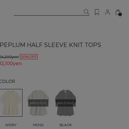
0
PEPLUM HALF SLEEVE KNIT TOPS
24,200yen
50%OFF
12,100yen
COLOR
IVORY
MOSS
BLACK