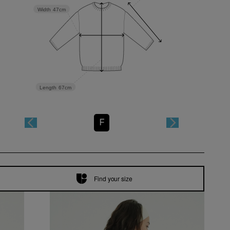
Width
47cm
Length
67cm
F
Find your size