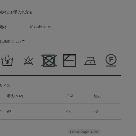
素材とお手入れ方法
素材
ﾎﾟﾘｴｽﾃﾙ100%
お洗濯について
サイズ
着丈(N.P)
ﾊﾞｽﾄ
袖丈
F
67
94
42
Sleeve length
42cm