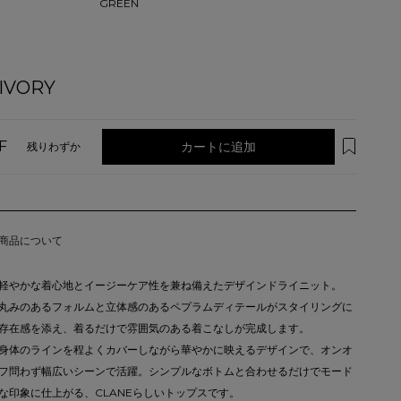
GREEN
IVORY
F
カートに追加
残りわずか
商品について
軽やかな着心地とイージーケア性を兼ね備えたデザインドライニット。
丸みのあるフォルムと立体感のあるペプラムディテールがスタイリングに
存在感を添え、着るだけで雰囲気のある着こなしが完成します。
身体のラインを程よくカバーしながら華やかに映えるデザインで、オンオ
フ問わず幅広いシーンで活躍。シンプルなボトムと合わせるだけでモード
な印象に仕上がる、CLANEらしいトップスです。