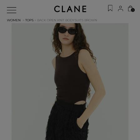
0
WOMEN
>
TOPS
> BACK OPEN KNIT BODYSUITS
BROWN