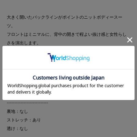
大きく開いたバックラインがポイントのニットボディースー
ツ。
フロントはミニマルに、背中の開きで程よい抜け感と女性らし
さを演出します。
ウエスト下からはリブ仕立てにすることで、メリハリのあるす
っきりとしたシルエットに。程よくフィットするニット素材が
身体のラインを美しく見せ、モードな印象を引き立てます。
洗練されたデザインながら着心地の良さも兼ね備え、デイリー
に取り入れやすい一枚。取り外し可能なパッド付きです。
---------------------------
裏地：なし
ストレッチ：あり
透け：なし
---------------------------