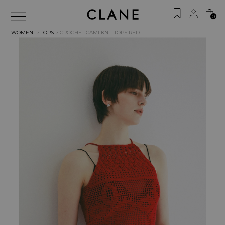
0
WOMEN
>
TOPS
> CROCHET CAMI KNIT TOPS
RED