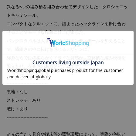
異なる5つの編み柄を組み合わせてデザインした、クロシェニッ
トキャミソール。
コンパクトなシルエットに、詰まったネックラインを掛け合わ
せることでモードな印象に仕上げました。
バックスタイルは大きく開け、リボンディテールを加えること
で、繊細さの中に抜けを感じるデザインに。
綿糸ならではの柔らかくドライな質感が、立体的な編み模様を
際立たせ、存在感のあるアイテムです。
---------------------------
裏地：なし
ストレッチ：あり
透け：あり
---------------------------
※光の当たり具合や端末等の閲覧環境によって、実際の色味と