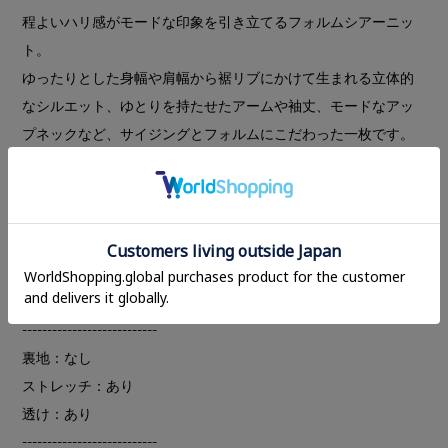
程よいハリ感がモードな印象を引き立てるフォルムシアーニッ
ト。
ゆったりとした身幅や肩幅から裾リブにかけて生まれる立体的
なシルエット、ゆとりを持たせたアームや袖丈、モードなアッ
プネックなど、サイジングとフォルムにこだわった一枚です。
ドライタッチな生地を使用し、肌離れの良さもポイント。
インナーにはキャミソールやタンクトップを合わせることで、
レイヤードスタイルを楽しめます。
さりげないCLANEチャームがアクセントとなり、一枚で雰囲気
のあるスタイリングが完成する、汎用性の高いアイテムです。
---------------------------
裏地：なし
ストレッチ：あり
透け：あり
---------------------------