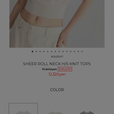
SOLDOUT
SHEER ROLL NECK H/S KNIT TOPS
17,600yen
30%OFF
12,320yen
COLOR