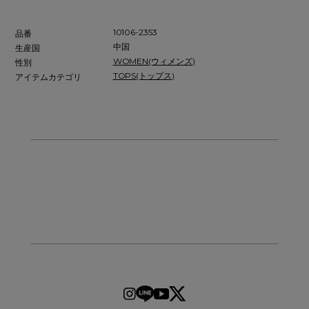
10106-2353
品番
中国
生産国
WOMEN(ウィメンズ)
性別
TOPS(トップス)
アイテムカテゴリ