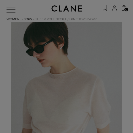
0
WOMEN
>
TOPS
> SHEER ROLL NECK H/S KNIT TOPS
IVORY