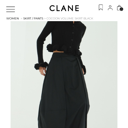
0
WOMEN
>
SKIRT / PANTS
> COCOON VOLUME SKIRT
BLACK