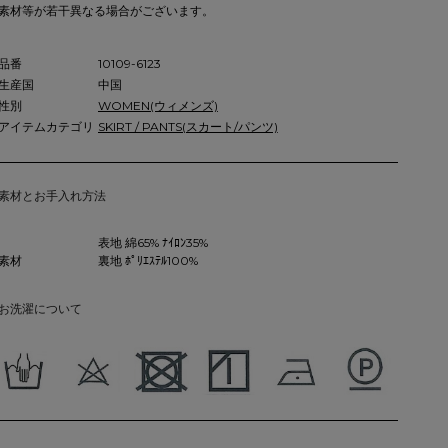
素材等が若干異なる場合がございます。
品番
10109-6123
生産国
中国
性別
WOMEN(ウィメンズ)
アイテムカテゴリ
SKIRT / PANTS(スカート/パンツ)
素材とお手入れ方法
表地 綿65% ﾅｲﾛﾝ35%
素材
裏地 ﾎﾟﾘｴｽﾃﾙ100%
お洗濯について