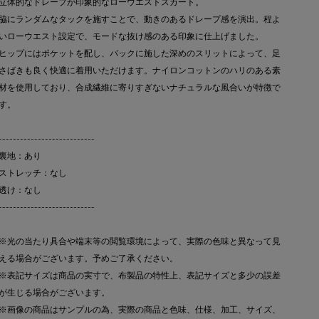
立体的なドレープが印象的なローウエストスカート。
脇にランダムなタックを施すことで、動きのあるドレープ感を演出。程よ
いローウエスト設定で、モードな抜け感のある印象に仕上げました。
ヒップにはポケットを配し、バックに施した深めのスリットによって、足
さばきも良く快適に着用いただけます。ナイロンコットンのハリのある素
材を使用しており、合成繊維に寄りすぎないナチュラルな風合いが特徴で
す。
---------------------------
裏地：あり
ストレッチ：なし
透け：なし
---------------------------
※光の当たり具合や端末等の閲覧環境によって、実際の色味と異なって見
える場合がございます。予めご了承ください。
※表記サイズは商品の実寸で、布製品の特性上、表記サイズと多少の誤差
が生じる場合がございます。
※画像の商品はサンプルの為、実際の商品と色味、仕様、加工、サイズ、