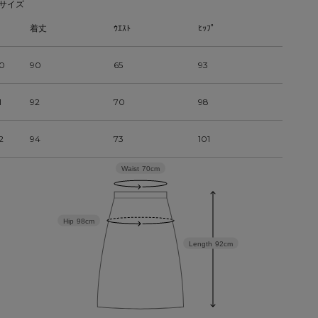
サイズ
着丈
ｳｴｽﾄ
ﾋｯﾌﾟ
0
90
65
93
1
92
70
98
2
94
73
101
Waist
70cm
Hip
98cm
Length
92cm