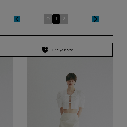
0
1
2
Find your size