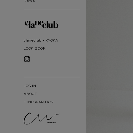
NEWS
claneclub × KYOKA
LOOK BOOK
LOG IN
ABOUT
+
INFORMATION