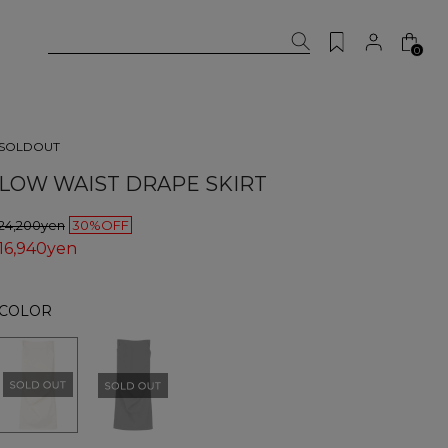
0
SOLDOUT
LOW WAIST DRAPE SKIRT
24,200yen
30%OFF
16,940yen
COLOR