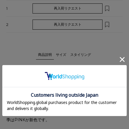
1
再入荷リクエスト
2
再入荷リクエスト
商品説明
サイズ
スタイリング
毎シーズンご好評いただいているCLANE定番のベーシックタッ
クパンツ。
タックの入ったゆったりとしたシルエットと程よい落ち感が幅
広い方からご好評いただいております。シワになりにくい扱い
やすさもポイントで、オン/オフどちらも使えるパンツです。今
季はPINKが新色です。