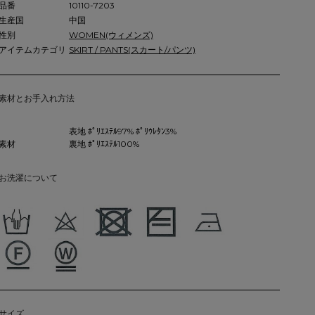
品番
10110-7203
生産国
中国
性別
WOMEN(ウィメンズ)
アイテムカテゴリ
SKIRT / PANTS(スカート/パンツ)
素材とお手入れ方法
表地 ﾎﾟﾘｴｽﾃﾙ97% ﾎﾟﾘｳﾚﾀﾝ3%
素材
裏地 ﾎﾟﾘｴｽﾃﾙ100%
お洗濯について
サイズ