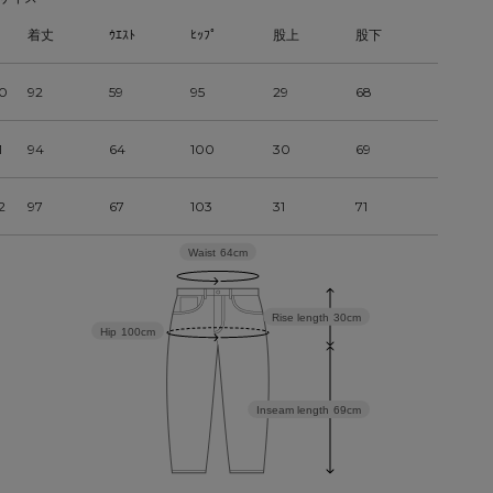
着丈
ｳｴｽﾄ
ﾋｯﾌﾟ
股上
股下
0
92
59
95
29
68
1
94
64
100
30
69
2
97
67
103
31
71
Waist
64cm
Rise length
30cm
Hip
100cm
Inseam length
69cm