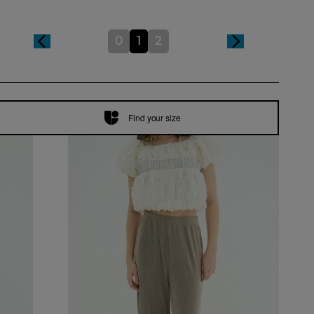
0
1
2
Find your size