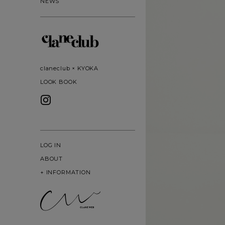
NEWS
claneclub × KYOKA
LOOK BOOK
LOG IN
ABOUT
+
INFORMATION