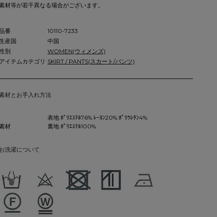
素材等が若干異なる場合がございます。
品番
10110-7233
生産国
中国
性別
WOMEN(ウィメンズ)
アイテムカテゴリ
SKIRT / PANTS(スカート/パンツ)
素材とお手入れ方法
表地 ﾎﾟﾘｴｽﾃﾙ76% ﾚｰﾖﾝ20% ﾎﾟﾘｳﾚﾀﾝ4%
素材
裏地 ﾎﾟﾘｴｽﾃﾙ100%
お洗濯について