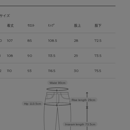
サイズ
着丈
ｳｴｽﾄ
ﾋｯﾌﾟ
股上
股下
0
107
85
108.5
28
72.5
1
108
90
113.5
29
73.5
2
110
93
116.5
30
75.5
Waist
90cm
Rise length
29cm
Hip
113.5cm
Inseam length
73.5cm