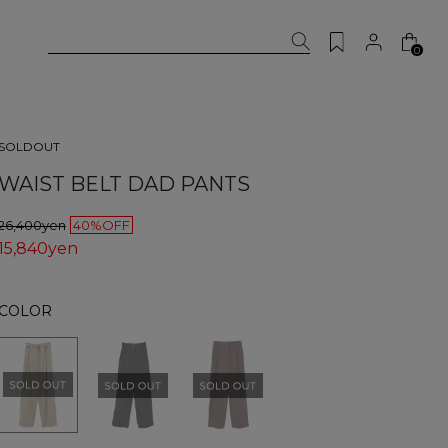
0
SOLDOUT
WAIST BELT DAD PANTS
26,400yen
40%OFF
15,840yen
COLOR