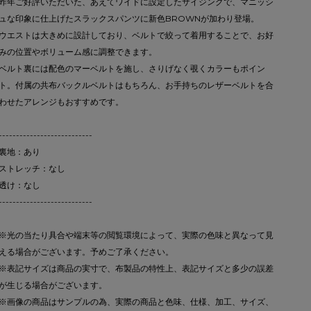
昨年ご好評いただいた、あえてワイドに設定したサイジングで、マニッシ
ュな印象に仕上げたスラックスパンツに新色BROWNが加わり登場。
ウエストは大きめに設計しており、ベルトで絞って着用することで、お好
みの位置やボリューム感に調整できます。
ベルト裏には配色のマーベルトを施し、さりげなく覗くカラーもポイン
ト。付属の共布バックルベルトはもちろん、お手持ちのレザーベルトを合
わせたアレンジもおすすめです。
---------------------------
裏地：あり
ストレッチ：なし
透け：なし
---------------------------
※光の当たり具合や端末等の閲覧環境によって、実際の色味と異なって見
える場合がございます。予めご了承ください。
※表記サイズは商品の実寸で、布製品の特性上、表記サイズと多少の誤差
が生じる場合がございます。
※画像の商品はサンプルの為、実際の商品と色味、仕様、加工、サイズ、