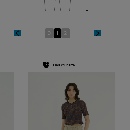
0
1
2
Find your size