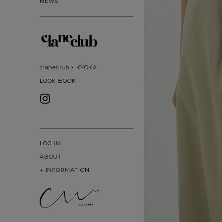
NEWS
claneclub × KYOKA
LOOK BOOK
LOG IN
ABOUT
+
INFORMATION