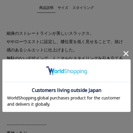
商品説明
サイズ
スタイリング
細身のストレートラインが美しいスラックス。
ややローウエストに設定し、腰位置を低く見せることで、抜け
感のあるシルエットに仕上げました。
無駄のないデザインで、ミニマルなスタイリングを引き立てる
一本です。軽やかで落ち感のあるスラックス素材を使用し、細
身のストレートシルエットとセンタープレスが、身体のライン
をすっきりと見せてくれます。
クリーンでありながらモードな印象を兼ね備え、トップスをイ
ンでもアウトでもバランス良く着用できる、幅広いスタイリン
グに活躍するアイテムです。
---------------------------
裏地：あり