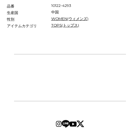
10122-4293
品番
中国
生産国
WOMEN(ウィメンズ)
性別
TOPS(トップス)
アイテムカテゴリ