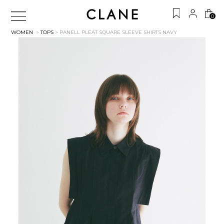
0
WOMEN
>
TOPS
> PANELL PLEAT SQUARE SLEEVE SHIRTS
NAVY