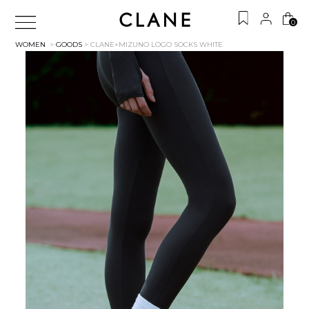
0
WOMEN
>
GOODS
> CLANE×MIZUNO LOGO SOCKS
WHITE