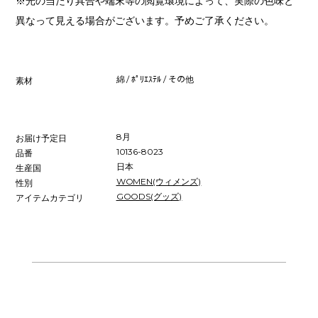
※光の当たり具合や端末等の閲覧環境によって、実際の色味と
異なって見える場合がございます。予めご了承ください。
綿 / ﾎﾟﾘｴｽﾃﾙ / その他
素材
8月
お届け予定日
10136-8023
品番
日本
生産国
WOMEN(ウィメンズ)
性別
GOODS(グッズ)
アイテムカテゴリ