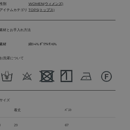
性別
WOMEN(ウィメンズ)
アイテムカテゴリ
TOPS(トップス)
素材とお手入れ方法
素材
綿94% ﾎﾟﾘｳﾚﾀﾝ6%
お洗濯について
サイズ
着丈
ﾊﾞｽﾄ
1
29
67