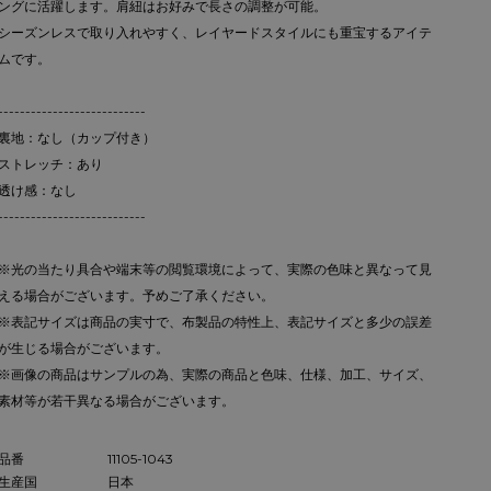
ングに活躍します。肩紐はお好みで長さの調整が可能。
シーズンレスで取り入れやすく、レイヤードスタイルにも重宝するアイテ
ムです。
---------------------------
裏地：なし（カップ付き）
ストレッチ：あり
透け感：なし
---------------------------
※光の当たり具合や端末等の閲覧環境によって、実際の色味と異なって見
える場合がございます。予めご了承ください。
※表記サイズは商品の実寸で、布製品の特性上、表記サイズと多少の誤差
が生じる場合がございます。
※画像の商品はサンプルの為、実際の商品と色味、仕様、加工、サイズ、
素材等が若干異なる場合がございます。
品番
11105-1043
生産国
日本