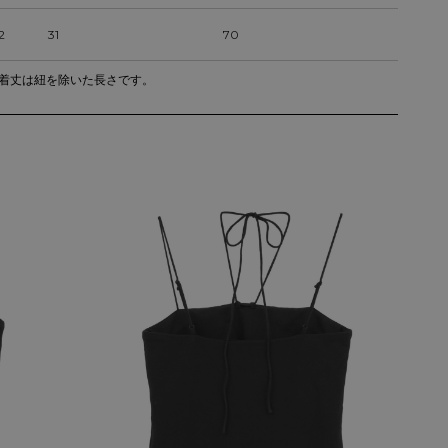
2
31
70
着丈は紐を除いた長さです。