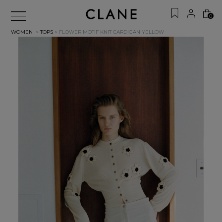
0
WOMEN
>
TOPS
> FLOWER MOTIF KNIT CARDIGAN
YELLOW