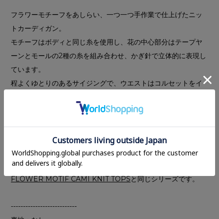
フラワーモチーフをあしらい、一つ一つ手作業で仕上げたニッ
トカーディガン。
モチーフはボディと同じ糸を使用し、花の中心部分はテープヤ
ーンとモールの2種の糸を組み合わせ、かぎ針で立体的に表現し
ています。
程よくゆとりのあるサイジングで、ウエストはコルセットをイ
メージしたカーヴィーなリブデザインに仕上げました。
釦をすべて留めてトップスとしても、軽く羽織りとしても着用
可能。ビスコース糸を使用したドライタッチな風合いで、暑い
時期にも軽やかに着用いただけます。
ハンドクラフトならではの温もりを感じられ、一枚でスタイリ
ングが映えるカーディガンです。
FLOWER MOTIF CAMI KNIT TOPS
と同じシリーズです。
---------------------------