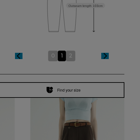
Outseam length
103cm
0
1
2
Find your size