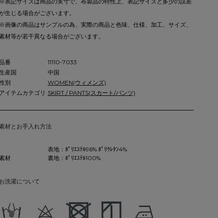
※表記サイズは商品の実寸で、布製品の特性上、表記サイズと多少の誤差
が生じる場合がございます。
※画像の商品はサンプルの為、実際の商品と色味、仕様、加工、サイズ、
素材等が若干異なる場合がございます。
品番
11110-7033
生産国
中国
性別
WOMEN(ウィメンズ)
アイテムカテゴリ
SKIRT / PANTS(スカート/パンツ)
素材とお手入れ方法
表地：ﾎﾟﾘｴｽﾃﾙ96% ﾎﾟﾘｳﾚﾀﾝ4%
素材
裏地：ﾎﾟﾘｴｽﾃﾙ100%
お洗濯について