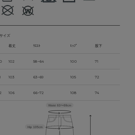
サイズ
着丈
ｳｴｽﾄ
ﾋｯﾌﾟ
股下
0
102
58~64
100
71
1
103
63~69
105
72
2
106
66~72
108
74
Waist
63〜69cm
Hip
105cm