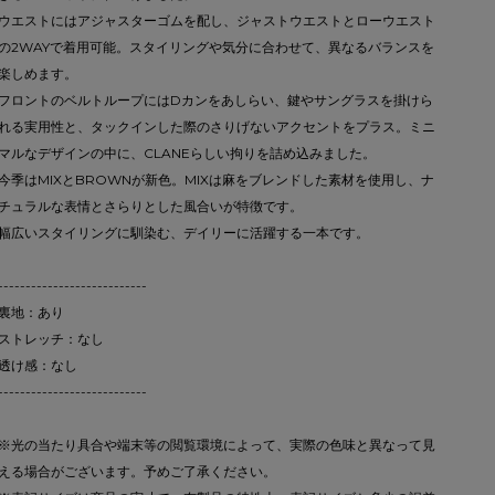
ウエストにはアジャスターゴムを配し、ジャストウエストとローウエスト
の2WAYで着用可能。スタイリングや気分に合わせて、異なるバランスを
楽しめます。
フロントのベルトループにはDカンをあしらい、鍵やサングラスを掛けら
れる実用性と、タックインした際のさりげないアクセントをプラス。ミニ
マルなデザインの中に、CLANEらしい拘りを詰め込みました。
今季はMIXとBROWNが新色。MIXは麻をブレンドした素材を使用し、ナ
チュラルな表情とさらりとした風合いが特徴です。
幅広いスタイリングに馴染む、デイリーに活躍する一本です。
---------------------------
裏地：あり
ストレッチ：なし
透け感：なし
---------------------------
※光の当たり具合や端末等の閲覧環境によって、実際の色味と異なって見
える場合がございます。予めご了承ください。