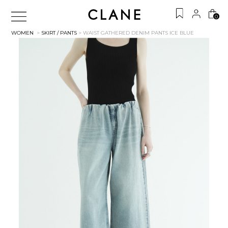
0
WOMEN
>
SKIRT / PANTS
> WAIST GATHERED DENIM PANTS
ICE BLUE