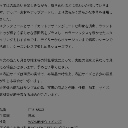
らではの風合いを楽しみながら、履き込むほどに味わいが増していきま
す。アッパー素材をアップデートし、より柔らかく滑らかな本革を使用し
ました。
スタックヒールとサイドカットデザインがモードな印象を演出。ラウンド
トゥが程よく柔らかな雰囲気をプラスし、カラーソックスを覗かせたスタ
イリングもおすすめです。デイリーからオケージョンまで幅広いシーンで
活躍し、シーズンレスで楽しめるシューズです。
※光の当たり具合や端末等の閲覧環境によって、実際の色味と異なって見
える場合がございます。予めご了承ください。
※表記サイズは商品の実寸で、布製品の特性上、表記サイズと多少の誤差
が生じる場合がございます。
※画像の商品はサンプルの為、実際の商品と色味、仕様、加工、サイズ、
素材等が若干異なる場合がございます。
品番
11115-8503
生産国
日本
性別
WOMEN(ウィメンズ)
アイテムカテゴリ
BAG / SHOES(バッグ/シューズ)