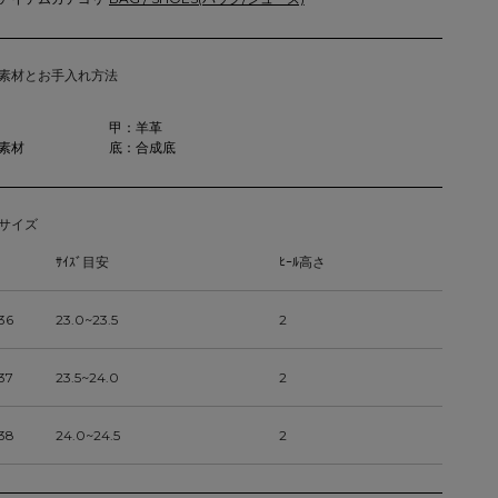
素材とお手入れ方法
甲：羊革
素材
底：合成底
サイズ
ｻｲｽﾞ目安
ﾋｰﾙ高さ
36
23.0~23.5
2
37
23.5~24.0
2
38
24.0~24.5
2