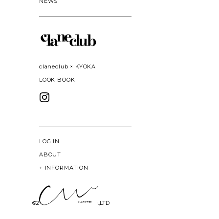
NEWS
claneclub × KYOKA
LOOK BOOK
LOG IN
ABOUT
+
INFORMATION
©
2026 CLANE DESIGN CO.,LTD