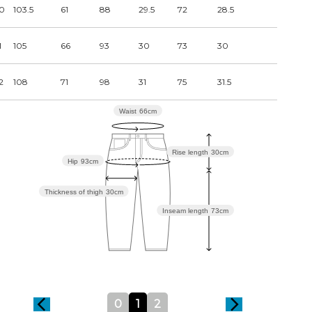
0
103.5
61
88
29.5
72
28.5
1
105
66
93
30
73
30
2
108
71
98
31
75
31.5
Waist
66cm
Rise length
30cm
Hip
93cm
Thickness of thigh
30cm
Inseam length
73cm
0
1
2