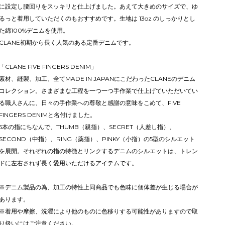
に設定し腰回りをスッキリと仕上げました。あえて大きめのサイズで、ゆ
るっと着用していただくのもおすすめです。生地は 13oz のしっかりとし
た綿100%デニムを使用。
CLANE初期から長く人気のある定番デニムです。
「CLANE FIVE FINGERS DENIM」
素材、縫製、加工、全てMADE IN JAPANにこだわったCLANEのデニム
コレクション。さまざまな工程を一つ一つ手作業で仕上げていただいてい
る職人さんに、日々の手作業への尊敬と感謝の意味をこめて、FIVE
FINGERS DENIMと名付けました。
5本の指にちなんで、THUMB（親指）、SECRET（人差し指）、
SECOND（中指）、RING（薬指）、PINKY（小指）の5型のシルエット
を展開。それぞれの指の特徴とリンクするデニムのシルエットは、トレン
ドに左右されず長く愛用いただけるアイテムです。
※デニム製品の為、加工の特性上同商品でも色味に個体差が生じる場合が
あります。
※着用や摩擦、洗濯により他のものに色移りする可能性がありますので取
り扱いにはご注意ください。