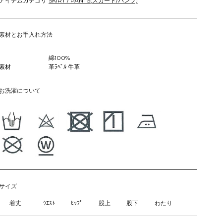
アイテムカテゴリ
SKIRT / PANTS(スカート/パンツ)
素材とお手入れ方法
綿100%
素材
革ﾗﾍﾞﾙ 牛革
お洗濯について
サイズ
着丈
ｳｴｽﾄ
ﾋｯﾌﾟ
股上
股下
わたり