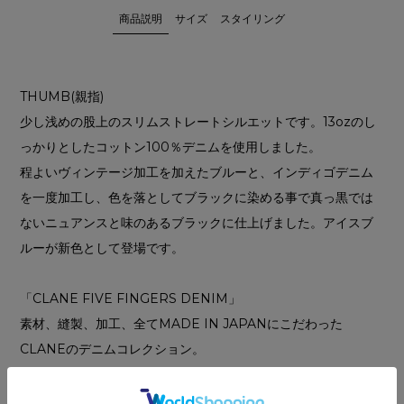
商品説明
サイズ
スタイリング
THUMB(親指)
少し浅めの股上のスリムストレートシルエットです。13ozのし
っかりとしたコットン100％デニムを使用しました。
程よいヴィンテージ加工を加えたブルーと、インディゴデニム
を一度加工し、色を落としてブラックに染める事で真っ黒では
ないニュアンスと味のあるブラックに仕上げました。アイスブ
ルーが新色として登場です。
「CLANE FIVE FINGERS DENIM」
素材、縫製、加工、全てMADE IN JAPANにこだわった
CLANEのデニムコレクション。
さまざまな工程を一つ一つ手作業で仕上げていただいている職
人さんに、日々の手作業への尊敬と感謝の意味をこめて、FIVE