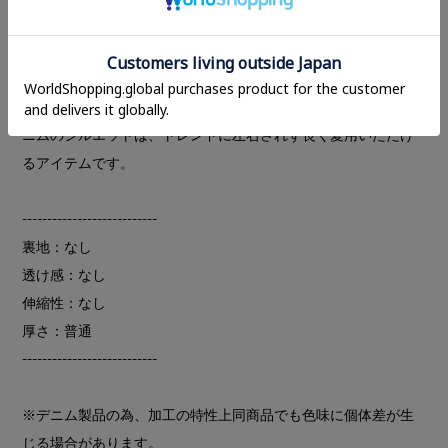
FINGERS DENIMと名付けました。
5本の指にちなんで、THUMB（親指）、SECRET（人差し
指）、SECOND（中指）、RING（薬指）、PINKY（小指）の
５型のシルエットを展開。それぞれの指の特徴とリンクするデ
ニムのシルエットは、トレンドに左右されず長く愛用いただけ
るアイテムです。
---------------------------
裏地：なし
透け感：なし
伸縮性：なし
厚さ：普通
---------------------------
※デニム製品の為、加工の特性上同商品でも色味に個体差が生
じる場合があります。