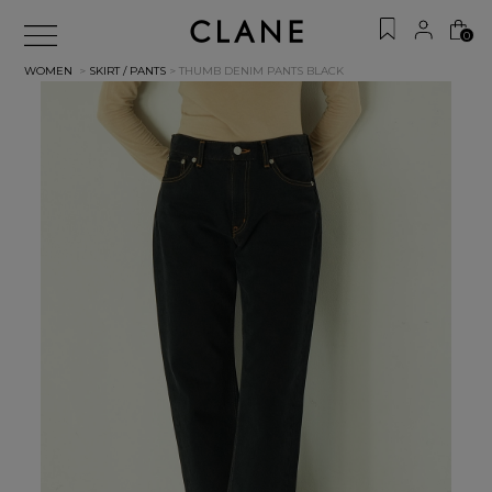
0
WOMEN
>
SKIRT / PANTS
> THUMB DENIM PANTS
BLACK