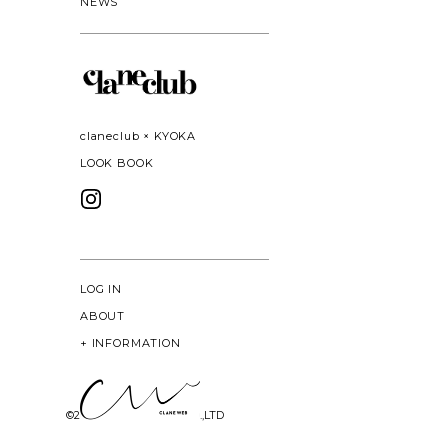
NEWS
claneclub × KYOKA
LOOK BOOK
LOG IN
ABOUT
+
INFORMATION
©
2026 CLANE DESIGN CO.,LTD