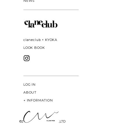
NEWS
claneclub × KYOKA
LOOK BOOK
LOG IN
ABOUT
+
INFORMATION
©
2026 CLANE DESIGN CO.,LTD