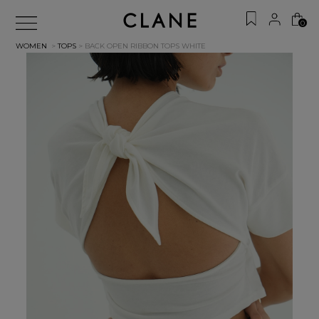
0
WOMEN
>
TOPS
> BACK OPEN RIBBON TOPS
WHITE