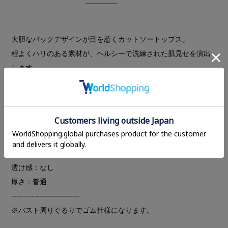
大胆なバックデザインが目を惹くカットソートップス。
程よくハリのある素材が、ヘルシーで洗練された肌見せを演出
します。
カップ付きで、インナーを気にせず一枚で着られるのも嬉しい
ポイント。ミニマルなディテールにリボンをあしらい、女性ら
しさをプラスした一着です。
---------------------------
裏地：なし（カップ付き）
透け感：なし
厚さ：普通
---------------------------
※バスト周りぐるりでゴム仕様になります。