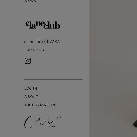
NEWS
claneclub × KYOKA
LOOK BOOK
LOG IN
ABOUT
+
INFORMATION