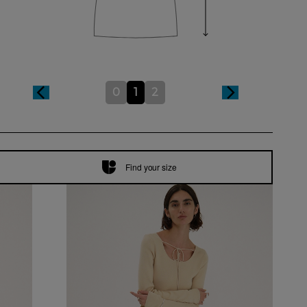
0
1
2
Find your size