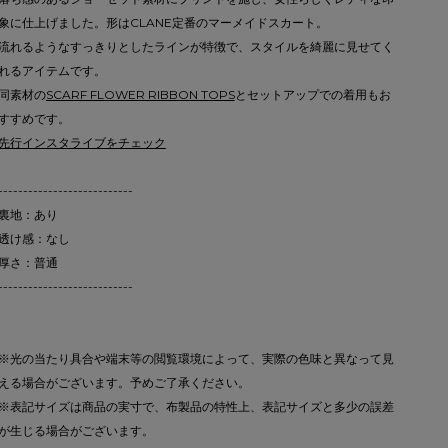
象に仕上げました。形はCLANE定番のマーメイドスカート。
流れるようなすっきりとしたラインが特徴で、スタイルを綺麗に見せてく
れるアイテムです。
同素材の
SCARF FLOWER RIBBON TOPS
とセットアップでの着用もお
すすめです。
先行インスタライブをチェック
---------------------------
裏地：あり
透け感：なし
厚さ：普通
---------------------------
※光の当たり具合や端末等の閲覧環境によって、実際の色味と異なって見
える場合がございます。予めご了承ください。
※表記サイズは商品の実寸で、布製品の特性上、表記サイズと多少の誤差
が生じる場合がございます。