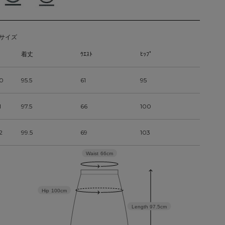
サイズ
着丈
ｳｴｽﾄ
ﾋｯﾌﾟ
0
95.5
61
95
1
97.5
66
100
2
99.5
69
103
Waist
66cm
Hip
100cm
Length
97.5cm