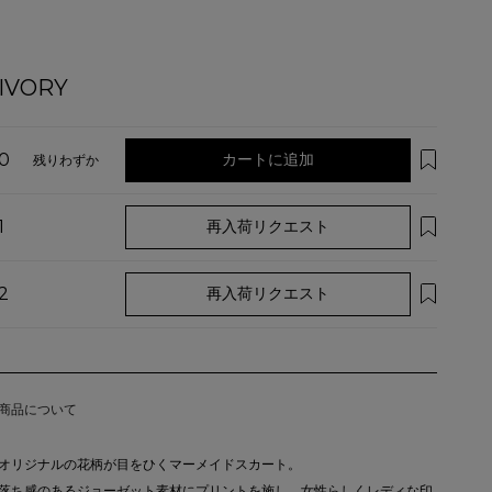
IVORY
0
カートに追加
残りわずか
1
再入荷リクエスト
2
再入荷リクエスト
商品について
オリジナルの花柄が目をひくマーメイドスカート。
落ち感のあるジョーゼット素材にプリントを施し、女性らしくレディな印