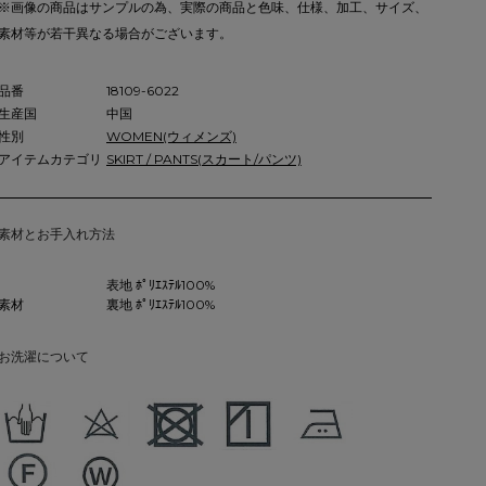
※画像の商品はサンプルの為、実際の商品と色味、仕様、加工、サイズ、
素材等が若干異なる場合がございます。
品番
18109-6022
生産国
中国
性別
WOMEN(ウィメンズ)
アイテムカテゴリ
SKIRT / PANTS(スカート/パンツ)
素材とお手入れ方法
表地 ﾎﾟﾘｴｽﾃﾙ100%
素材
裏地 ﾎﾟﾘｴｽﾃﾙ100%
お洗濯について