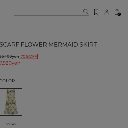
0
SCARF FLOWER MERMAID SKIRT
26,400yen
70%OFF
7,920yen
COLOR
IVORY