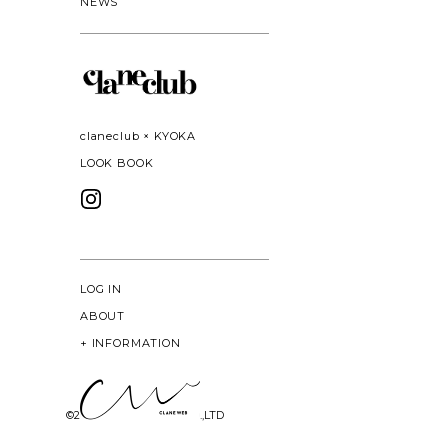
NEWS
claneclub × KYOKA
LOOK BOOK
LOG IN
ABOUT
+
INFORMATION
©
2026 CLANE DESIGN CO.,LTD