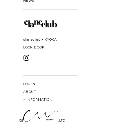
NEWS
claneclub × KYOKA
LOOK BOOK
LOG IN
ABOUT
+
INFORMATION
©
2026 CLANE DESIGN CO.,LTD