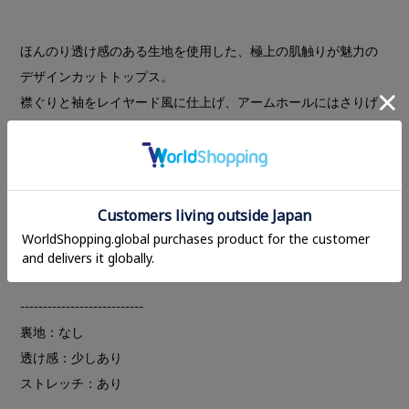
ほんのり透け感のある生地を使用した、極上の肌触りが魅力の
デザインカットトップス。
襟ぐりと袖をレイヤード風に仕上げ、アームホールにはさりげ
ないホールカットを施すことで、シンプルながらもモードなア
クセントをプラスしました。
ベーシックで合わせやすいカラーに加え、スタイリングを引き
立てるランダムボーダーも展開。心地よいストレッチ性と滑ら
かなタッチ、コンパクトなシルエットで、インナーとしてはも
ちろん、一枚でも洗練されたスタイルを楽しめます。
---------------------------
裏地：なし
透け感：少しあり
ストレッチ：あり
---------------------------