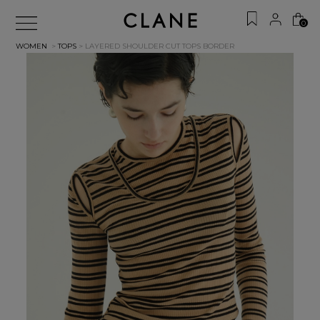
0
WOMEN
>
TOPS
> LAYERED SHOULDER CUT TOPS
BORDER