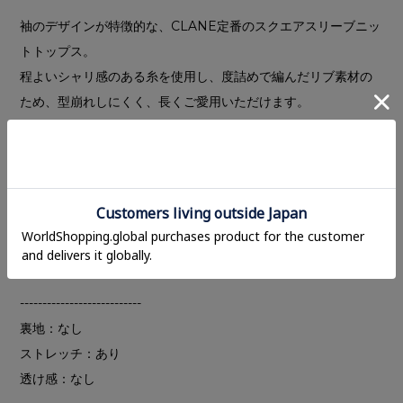
袖のデザインが特徴的な、CLANE定番のスクエアスリーブニッ
トトップス。
程よいシャリ感のある糸を使用し、度詰めで編んだリブ素材の
ため、型崩れしにくく、長くご愛用いただけます。
スクエア型の袖は、シンプルながらもデザイン性が高く、二の
腕をさりげなくカバーしてくれるのもポイント。一枚持ってい
ると、様々なアイテムとコーディネートしやすい、汎用性の高
いアイテムです。ピッチを狭く設定し、袖と襟ぐりにラインを
施すことで、カジュアルすぎず上品な印象に仕上げました。
BORDERとCHARCOAL GRAYは、25AWの新色になります。
---------------------------
裏地：なし
ストレッチ：あり
透け感：なし