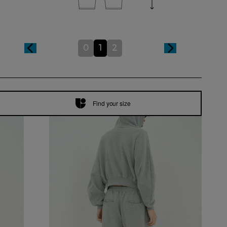
0
1
2
Find your size