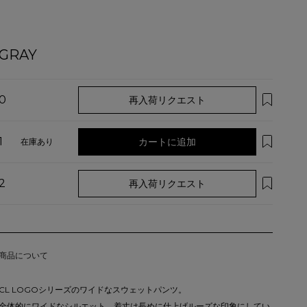
GRAY
0
再入荷リクエスト
1
カートに追加
在庫あり
2
再入荷リクエスト
商品について
CL LOGOシリーズのワイドなスウェットパンツ。
全体的にワイドなシルエット、着丈は長めに仕上げルーズな印象にしてい