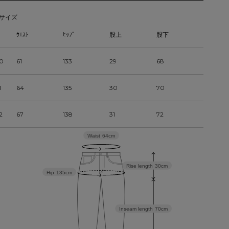
サイズ
ｳｴｽﾄ
ﾋｯﾌﾟ
股上
股下
0
61
133
29
68
1
64
135
30
70
2
67
138
31
72
Waist
64cm
Rise length
30cm
Hip
135cm
Inseam length
70cm