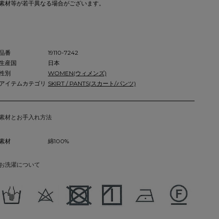
素材等が若干異なる場合がございます。
品番
19110-7242
生産国
日本
性別
WOMEN(ウィメンズ)
アイテムカテゴリ
SKIRT / PANTS(スカート/パンツ)
素材とお手入れ方法
素材
綿100%
お洗濯について