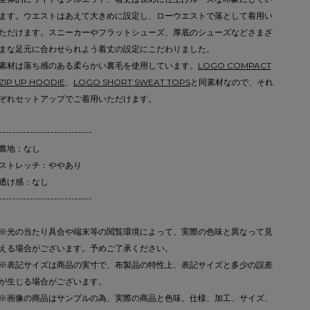
ます。ウエストはあえて大きめに設定し、ローウエストで落として着用い
ただけます。スニーカーやフラットシューズ、厚底のシューズなどさまざ
まな足元に合わせられよう着丈の設定にこだわりました。
素材は落ち感のある柔らかい裏毛を使用しています。
LOGO COMPACT
ZIP UP HOODIE
、
LOGO SHORT SWEAT TOPS
と同素材なので、それ
ぞれセットアップでご着用いただけます。
---------------------------
裏地：なし
ストレッチ：ややあり
透け感：なし
---------------------------
※光の当たり具合や端末等の閲覧環境によって、実際の色味と異なって見
える場合がございます。予めご了承ください。
※表記サイズは商品の実寸で、布製品の特性上、表記サイズと多少の誤差
が生じる場合がございます。
※画像の商品はサンプルの為、実際の商品と色味、仕様、加工、サイズ、