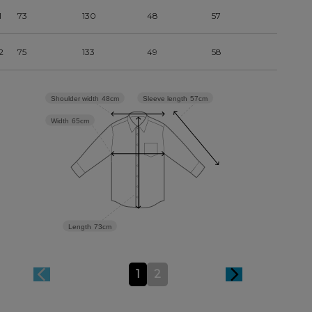
1
73
130
48
57
2
75
133
49
58
Sleeve length
57cm
Shoulder width
48cm
Width
65cm
Length
73cm
1
2