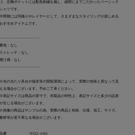
け、左胸ポケットには配色刺繍を施し、細部にまでこだわったベーシック
シャツです。
中間期には羽織りやレイヤーとして、さまざまなスタイリングが楽しめる
おすすめアイテムです。
---------------------------
裏地：なし
ストレッチ：なし
透け感：なし
---------------------------
※光の当たり具合や端末等の閲覧環境によって、実際の色味と異なって見
える場合がございます。予めご了承ください。
※表記サイズは商品の実寸で、布製品の特性上、表記サイズと多少の誤差
が生じる場合がございます。
※画像の商品はサンプルの為、実際の商品と色味、仕様、加工、サイズ、
素材等が若干異なる場合がございます。
品番
19122-4162