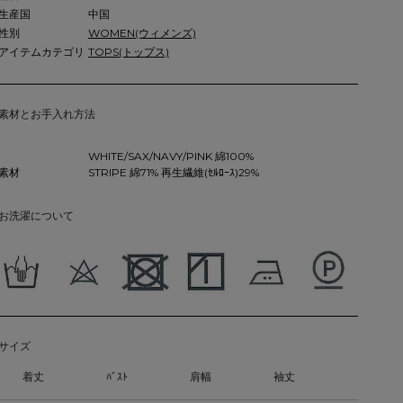
生産国
中国
性別
WOMEN(ウィメンズ)
アイテムカテゴリ
TOPS(トップス)
素材とお手入れ方法
WHITE/SAX/NAVY/PINK 綿100%
素材
STRIPE 綿71% 再生繊維(ｾﾙﾛｰｽ)29%
お洗濯について
サイズ
着丈
ﾊﾞｽﾄ
肩幅
袖丈