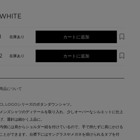
WHITE
1
カートに追加
在庫あり
2
カートに追加
在庫あり
商品について
CL LOGOシリーズのボタンダウンシャツ。
メンズシャツのディテールを取り入れ、少しオーバーなシルエットに仕上
げ、運針は細かく上品に。
内側には肩からショルダー紐を付けているので、手で持たずに肩にかける
ことができます。台襟下にはサングラスやメガネを掛けられるタブを付