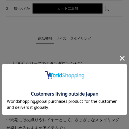
2
カートに追加
残りわずか
商品説明
サイズ
スタイリング
CL LOGOシリーズのボタンダウンシャツ。
メンズシャツのディテールを取り入れ、少しオーバーなシルエ
ットに仕上げ、運針は細かく上品に。
内側には肩からショルダー紐を付けているので、手で持たずに
肩にかけることができます。台襟下にはサングラスやメガネを
掛けられるタブを付け、左胸ポケットには配色刺繍を施し、細
部にまでこだわったベーシックシャツです。
中間期には羽織りやレイヤーとして、さまざまなスタイリング
が楽しめるおすすめアイテムです。