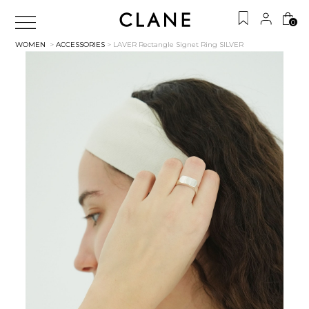
0
WOMEN
>
ACCESSORIES
> LAVER Rectangle Signet Ring
SILVER