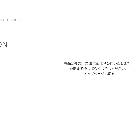
 OF FOUND
ON
商品は発売日の1週間前より公開いたしま
公開まで今しばらくお待ちください。
トップページへ戻る