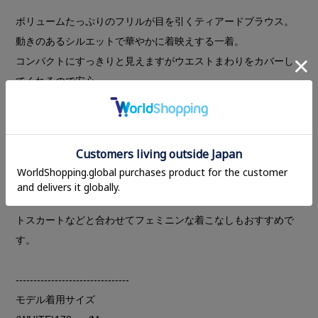
ボリュームたっぷりのフリルが目を引くティアードブラウス。
動きのあるシルエットで華やかに着映えする一着。
コンパクトにすっきりと見えますがウエストまわりをカバーし
てくれるので安心。
表情豊かなシボ感とナイロン特有のさらっとした肌触りの生地
で、きれいめすぎない絶妙なバランス。
スクエアネックが大人っぽいニュアンスに。
モード感あるBLACKとWHITE、GREENは落ち着いたセージグ
リーンでスタイリングを柔和なルックスに。
デニムやチノパンなどカジュアルなボトムスはもちろん、タイ
トスカートなどと合わせてフェミニンな着こなしもおすすめで
す。
--------------------------------
モデル着用サイズ