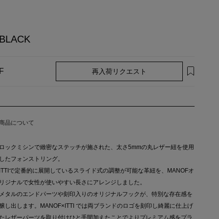
BLACK
再入荷リクエスト
F
商品について
ロックミシンで緻密なステッチが施された、太さ5mmの丸レザー紐を使用
したフォンストリング。
ITTIで定番的に展開しているスライド式の調整が可能な革紐を、MANOFオ
リジナルで女性が使いやすい長さにアレンジしました。
メタルのエンドパーツや刻印入りのオリジナルフックが、特別な存在感を
醸し出します。MANOF×ITTI では両ブランドのロゴを刻印し綺麗に仕上げ
たレザーパーツを取り付けひと手間加えたことでよりプレミアム感をプラ