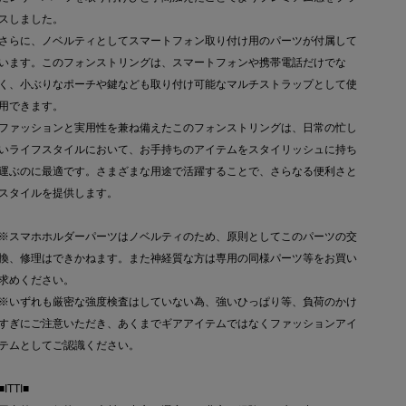
スしました。
さらに、ノベルティとしてスマートフォン取り付け用のパーツが付属して
います。このフォンストリングは、スマートフォンや携帯電話だけでな
く、小ぶりなポーチや鍵なども取り付け可能なマルチストラップとして使
用できます。
ファッションと実用性を兼ね備えたこのフォンストリングは、日常の忙し
いライフスタイルにおいて、お手持ちのアイテムをスタイリッシュに持ち
運ぶのに最適です。さまざまな用途で活躍することで、さらなる便利さと
スタイルを提供します。
※スマホホルダーパーツはノベルティのため、原則としてこのパーツの交
換、修理はできかねます。また神経質な方は専用の同様パーツ等をお買い
求めください。
※いずれも厳密な強度検査はしていない為、強いひっぱり等、負荷のかけ
すぎにご注意いただき、あくまでギアアイテムではなくファッションアイ
テムとしてご認識ください。
■ITTI■