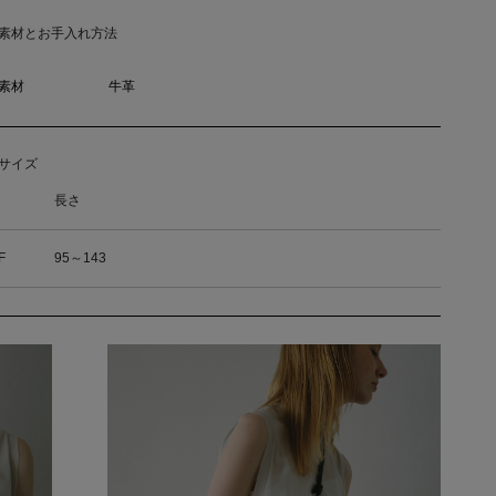
素材とお手入れ方法
素材
牛革
サイズ
長さ
F
95～143