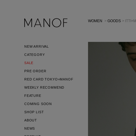
WOMEN
>
GOODS
> ITTI
NEW ARRIVAL
CATEGORY
SALE
PRE ORDER
RED CARD TOKYO×MANOF
WEEKLY RECOMMEND
FEATURE
COMING SOON
SHOP LIST
ABOUT
NEWS