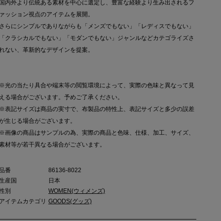
国内外より伝統ある素材を中心に選定し、豊富な経験より生み出されるフ
ァッション視点のアイテムを展開。
さらにシンプルでありながらも「メンズでもない」「レディスでもない」
「クラシカルでもない」「モダンでもない」ジャンルなどカテゴライズさ
れない、革新的なデザインを提案。
※光の当たり具合や端末等の閲覧環境によって、実際の色味と異なって見
える場合がございます。予めご了承ください。
※表記サイズは商品の実寸で、布製品の特性上、表記サイズと多少の誤差
が生じる場合がございます。
※画像の商品はサンプルの為、実際の商品と色味、仕様、加工、サイズ、
素材等が若干異なる場合がございます。
品番
86136-8022
生産国
日本
性別
WOMEN(ウィメンズ)
アイテムカテゴリ
GOODS(グッズ)