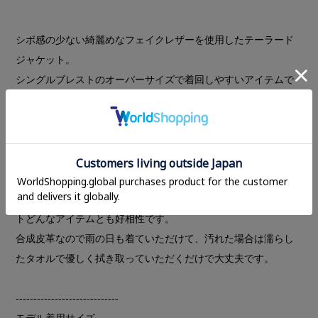
シボ感の少ない綺麗めなフェイクレザーを使用したテーラード
ジャケット。
シングルブレストのオーバーサイズで着回しやすいアイテムで
す。
左前に付けたボタンで留めることでタイトなシルエットに変化
させることも可能。
アイスグレーのような馴染みの良いIVORYと明るいベージュ感
覚で使えるYELLOW、レザーが重たく見えないBROWNの3色。
ヒップが隠れるバランスのとりやすい丈でスラックスやスカー
トどんなアイテムとも好相性です。
合成皮革なので雨の日も着ていただけて、汚れた場合は濡らし
たタオルで優しく拭き取っていただくだけで大丈夫です。
-----------------------------
モデル着用サイズ