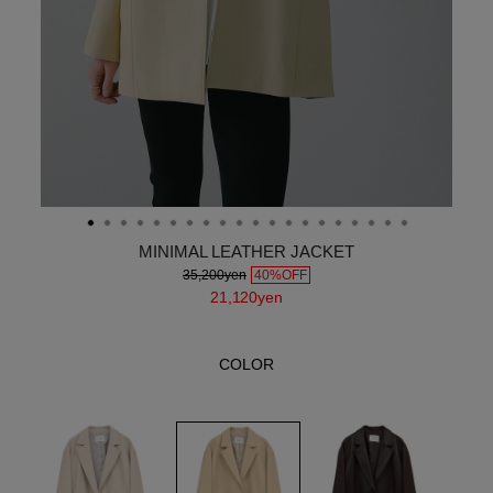
MINIMAL LEATHER JACKET
35,200yen
40%OFF
21,120yen
COLOR