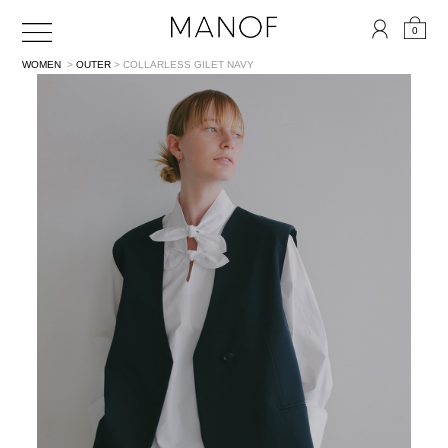
0
WOMEN
>
OUTER
> COLLARLESS GILET
NAVY