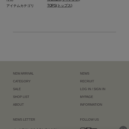
TOPS(トップス)
アイテムカテゴリ
NEW ARRIVAL
NEWS
CATEGORY
RECRUIT
SALE
LOG IN / SIGN IN
SHOP LIST
MYPAGE
ABOUT
INFORMATION
NEWS LETTER
FOLLOW US