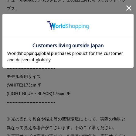
プス。
タイトな身頃のカットソーにデザインをブラスすることで、Tシ
ャツの楽ちんな着心地のまま1枚で着映えするアイテム。
5分袖が落ち着いた大人な印象に。
レディライクなディテールなのでデニムやチノパンツなどのカ
ジュアルなアイテムと好相性。
--------------------------------
モデル着用サイズ
(WHITE)173cm /F
(LIGHT BLUE・BLACK)175cm /F
--------------------------------
※光の当たり具合や端末等の閲覧環境によって、実際の色味と
異なって見える場合がございます。予めご了承ください。
※表記サイズは商品の実寸で、布製品の特性上、表記サイズと